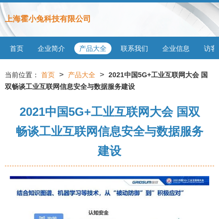
上海霍小兔科技有限公司
首页
企业简介
产品大全
联系我们
企业信息
访客
>
>
当前位置：
首页
产品大全
2021中国5G+工业互联网大会 国
双畅谈工业互联网信息安全与数据服务建设
2021中国5G+工业互联网大会 国双
畅谈工业互联网信息安全与数据服务
建设