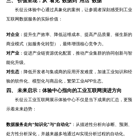
三、 价值呈现：从“看见”数据到“用活”数据
长征云体验中心通过具象化的案例，让参观者深刻感受到工业
互联网数据服务的实际价值：
对企业
：提升生产效率、降低运维成本、提高产品质量、催生新的
商业模式（如服务化转型），最终增强核心竞争力。
对产业
：促进产业链资源优化配置，推动产业集群的协同创新与智
能化升级。
对生态
：降低开发者与集成商的应用开发难度，加速工业知识和经
验的软件化、模型化与商品化，繁荣工业APP生态。
四、 未来启示：体验中心指向的工业互联网演进方向
长征云工业互联网展示体验中心不仅是当下成果的汇总，更预
示着未来趋势：
数据服务走向“知识化”与“自动化”
：从描述性分析向诊断、预测、
处方性分析深化，并越来越多地通过AI实现分析过程的自动化。