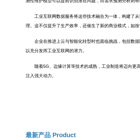
测性维护模型可以提前识别潜在问题，而需求预测分析则帮
工业互联网数据服务将这些技术融合为一体，构建了从
理。这不仅提升了生产效率，还催生了新的商业模式，如按
企业在推进上云与智能化转型时也面临挑战，包括数据
以充分发挥工业互联网的潜力。
随着5G、边缘计算等技术的成熟，工业制造将迈向更
注入强大动力。
最新产品
Product