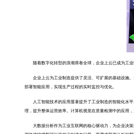
随着数字化转型的浪潮席卷全球，企业上云已成为工业
企业上云为工业制造提供了灵活、可扩展的基础设施。
部署智能应用，实现生产过程的实时监控与优化。
人工智能技术的应用显著提升了工业制造的智能化水平
理，提升整体运营效率。计算机视觉在质量检测中的应用，
大数据分析作为工业互联网的核心驱动力，为企业决策