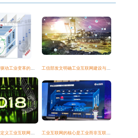
工业互联网 数据驱动工业变革的引擎
工信部发文明确工业互联网建设与评价体系，数据服务迎来发展新指引
浩物联科技 重新定义工业互联网的数据服务
工业互联网的核心是工业而非互联网 华为云郑叶来谈数据服务的关键定位