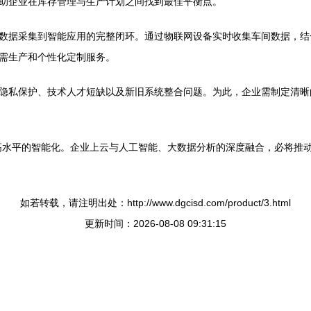
助企业在库存管理与生产计划之间找到最佳平衡点。
数据采集到智能应用的完整闭环。通过物联网设备实时收集车间数据，结
需生产和个性化定制服务。
隐私保护、技术人才短缺以及新旧系统整合问题。为此，企业需制定清晰
高水平的智能化。企业上云与人工智能、大数据分析的深度融合，必将推
如若转载，请注明出处：http://www.dgcisd.com/product/3.html
更新时间：2026-08-08 09:31:15