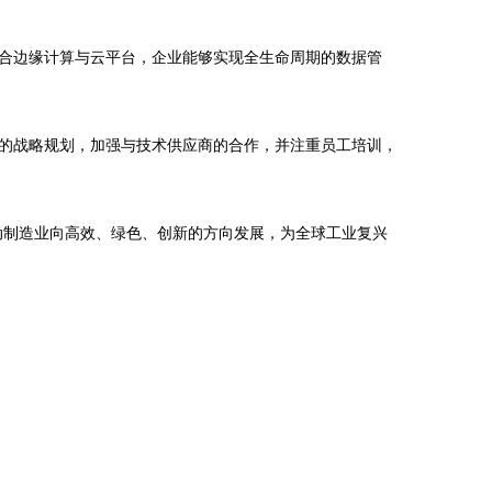
合边缘计算与云平台，企业能够实现全生命周期的数据管
的战略规划，加强与技术供应商的合作，并注重员工培训，
动制造业向高效、绿色、创新的方向发展，为全球工业复兴