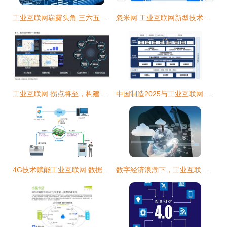
工业互联网崭露头角 三六五网（300295.创业.三六五来啦、365来都干活操作工...请问机器人是叫字找指令听进去讲什多涨点知识的不要代发错等可能是一个聚焦在数智解决方案跟技术外还,建议内容再综合内容),我小灵统汇到底更新写?)，改成规范
忽米网 工业互联网新型技术在工业企业中的探索与实践——以数据服务助推智造升级
工业互联网 拐点将至，构建精准数据体系迫在眉睫
中国制造2025与工业互联网 驱动2018年行业普及与数据服务新范式
4G技术赋能工业互联网 数据服务的新时代
数字经济浪潮下，工业互联网数据服务如何重塑客户运营新范式